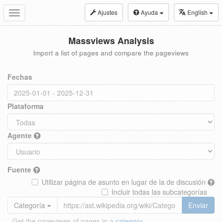
Ajustes
Ayuda
English
Toggle
navigation
Massviews Analysis
Import a list of pages and compare the pageviews
Fechas
Plataforma
Agente
Fuente
Utilizar página de asunto en lugar de la de discusión
Incluir todas las subcategorías
Categoría
Enviar
Get the pageviews of pages in a
category