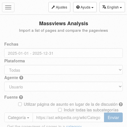
Ajustes
Ayuda
English
Toggle
navigation
Massviews Analysis
Import a list of pages and compare the pageviews
Fechas
Plataforma
Agente
Fuente
Utilizar página de asunto en lugar de la de discusión
Incluir todas las subcategorías
Categoría
Enviar
Get the pageviews of pages in a
category