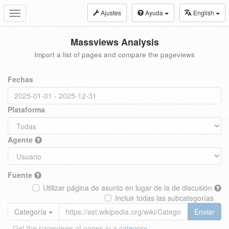
Ajustes
Ayuda
English
Toggle
navigation
Massviews Analysis
Import a list of pages and compare the pageviews
Fechas
Plataforma
Agente
Fuente
Utilizar página de asunto en lugar de la de discusión
Incluir todas las subcategorías
Categoría
Enviar
Get the pageviews of pages in a
category