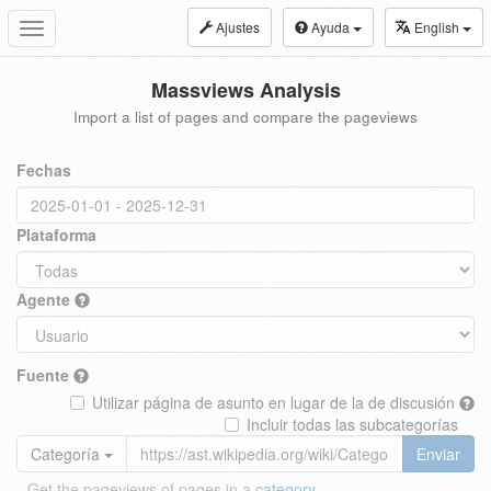
Ajustes
Ayuda
English
Toggle
navigation
Massviews Analysis
Import a list of pages and compare the pageviews
Fechas
Plataforma
Agente
Fuente
Utilizar página de asunto en lugar de la de discusión
Incluir todas las subcategorías
Categoría
Enviar
Get the pageviews of pages in a
category