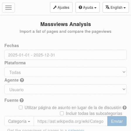
Ajustes
Ayuda
English
Toggle
navigation
Massviews Analysis
Import a list of pages and compare the pageviews
Fechas
Plataforma
Agente
Fuente
Utilizar página de asunto en lugar de la de discusión
Incluir todas las subcategorías
Categoría
Enviar
Get the pageviews of pages in a
category