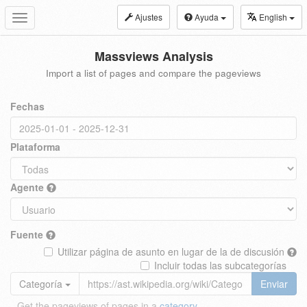
Ajustes
Ayuda
English
Toggle
navigation
Massviews Analysis
Import a list of pages and compare the pageviews
Fechas
Plataforma
Agente
Fuente
Utilizar página de asunto en lugar de la de discusión
Incluir todas las subcategorías
Categoría
Enviar
Get the pageviews of pages in a
category