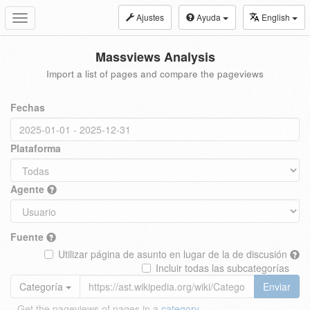
Ajustes
Ayuda
English
Toggle
navigation
Massviews Analysis
Import a list of pages and compare the pageviews
Fechas
Plataforma
Agente
Fuente
Utilizar página de asunto en lugar de la de discusión
Incluir todas las subcategorías
Categoría
Enviar
Get the pageviews of pages in a
category