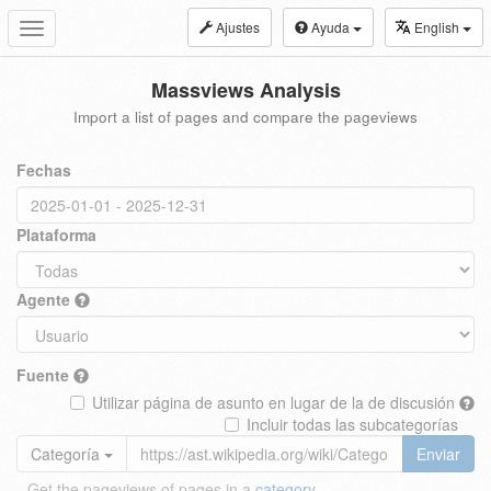
Ajustes
Ayuda
English
Toggle
navigation
Massviews Analysis
Import a list of pages and compare the pageviews
Fechas
Plataforma
Agente
Fuente
Utilizar página de asunto en lugar de la de discusión
Incluir todas las subcategorías
Categoría
Enviar
Get the pageviews of pages in a
category