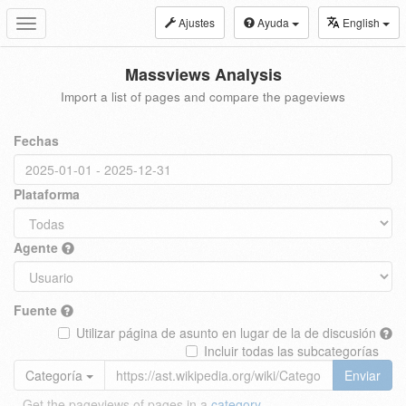
Ajustes
Ayuda
English
Toggle
navigation
Massviews Analysis
Import a list of pages and compare the pageviews
Fechas
Plataforma
Agente
Fuente
Utilizar página de asunto en lugar de la de discusión
Incluir todas las subcategorías
Categoría
Enviar
Get the pageviews of pages in a
category