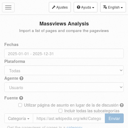
Ajustes
Ayuda
English
Toggle
navigation
Massviews Analysis
Import a list of pages and compare the pageviews
Fechas
Plataforma
Agente
Fuente
Utilizar página de asunto en lugar de la de discusión
Incluir todas las subcategorías
Categoría
Enviar
Get the pageviews of pages in a
category