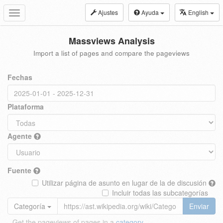
Ajustes
Ayuda
English
Toggle
navigation
Massviews Analysis
Import a list of pages and compare the pageviews
Fechas
Plataforma
Agente
Fuente
Utilizar página de asunto en lugar de la de discusión
Incluir todas las subcategorías
Categoría
Enviar
Get the pageviews of pages in a
category