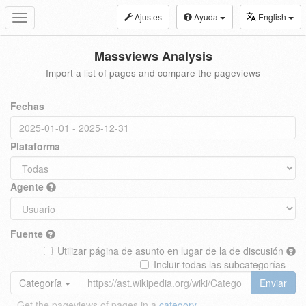
Ajustes
Ayuda
English
Toggle
navigation
Massviews Analysis
Import a list of pages and compare the pageviews
Fechas
Plataforma
Agente
Fuente
Utilizar página de asunto en lugar de la de discusión
Incluir todas las subcategorías
Categoría
Enviar
Get the pageviews of pages in a
category