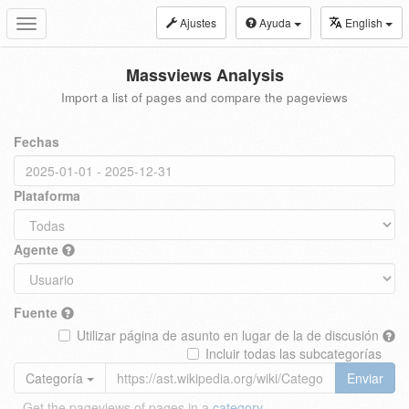
Ajustes
Ayuda
English
Toggle
navigation
Massviews Analysis
Import a list of pages and compare the pageviews
Fechas
Plataforma
Agente
Fuente
Utilizar página de asunto en lugar de la de discusión
Incluir todas las subcategorías
Categoría
Enviar
Get the pageviews of pages in a
category