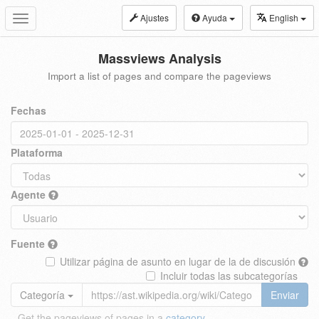
Ajustes
Ayuda
English
Toggle
navigation
Massviews Analysis
Import a list of pages and compare the pageviews
Fechas
Plataforma
Agente
Fuente
Utilizar página de asunto en lugar de la de discusión
Incluir todas las subcategorías
Categoría
Enviar
Get the pageviews of pages in a
category