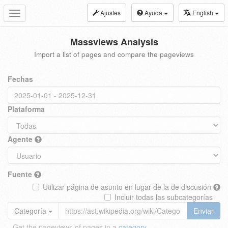
Ajustes
Ayuda
English
Toggle
navigation
Massviews Analysis
Import a list of pages and compare the pageviews
Fechas
Plataforma
Agente
Fuente
Utilizar página de asunto en lugar de la de discusión
Incluir todas las subcategorías
Categoría
Enviar
Get the pageviews of pages in a
category