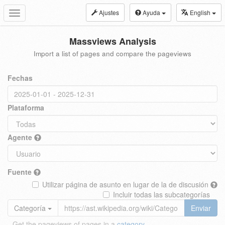
Ajustes
Ayuda
English
Toggle
navigation
Massviews Analysis
Import a list of pages and compare the pageviews
Fechas
Plataforma
Agente
Fuente
Utilizar página de asunto en lugar de la de discusión
Incluir todas las subcategorías
Categoría
Enviar
Get the pageviews of pages in a
category