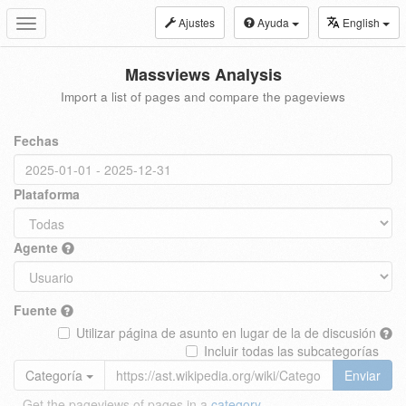
Ajustes
Ayuda
English
Toggle
navigation
Massviews Analysis
Import a list of pages and compare the pageviews
Fechas
Plataforma
Agente
Fuente
Utilizar página de asunto en lugar de la de discusión
Incluir todas las subcategorías
Categoría
Enviar
Get the pageviews of pages in a
category