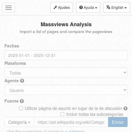
Ajustes
Ayuda
English
Toggle
navigation
Massviews Analysis
Import a list of pages and compare the pageviews
Fechas
Plataforma
Agente
Fuente
Utilizar página de asunto en lugar de la de discusión
Incluir todas las subcategorías
Categoría
Enviar
Get the pageviews of pages in a
category