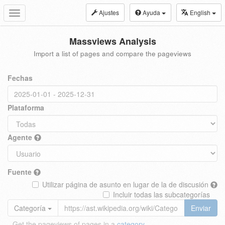
Ajustes
Ayuda
English
Toggle
navigation
Massviews Analysis
Import a list of pages and compare the pageviews
Fechas
Plataforma
Agente
Fuente
Utilizar página de asunto en lugar de la de discusión
Incluir todas las subcategorías
Categoría
Enviar
Get the pageviews of pages in a
category