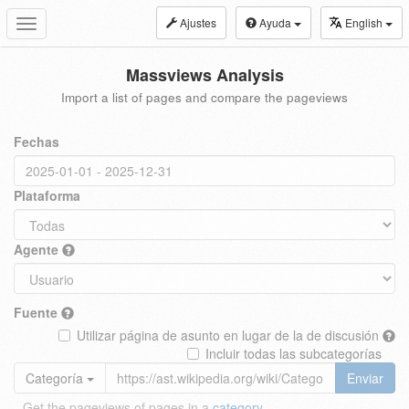
Ajustes
Ayuda
English
Toggle
navigation
Massviews Analysis
Import a list of pages and compare the pageviews
Fechas
Plataforma
Agente
Fuente
Utilizar página de asunto en lugar de la de discusión
Incluir todas las subcategorías
Categoría
Enviar
Get the pageviews of pages in a
category