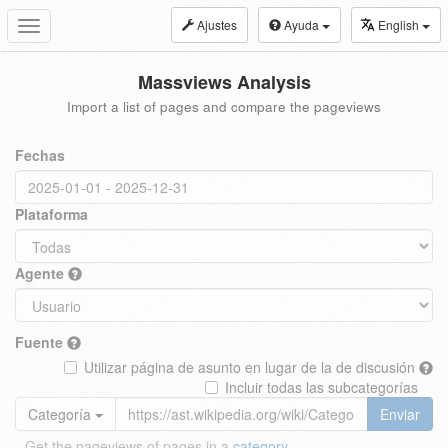
Ajustes
Ayuda
English
Toggle
navigation
Massviews Analysis
Import a list of pages and compare the pageviews
Fechas
Plataforma
Agente
Fuente
Utilizar página de asunto en lugar de la de discusión
Incluir todas las subcategorías
Categoría
Enviar
Get the pageviews of pages in a
category