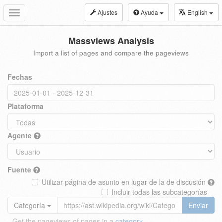
Ajustes
Ayuda
English
Toggle
navigation
Massviews Analysis
Import a list of pages and compare the pageviews
Fechas
Plataforma
Agente
Fuente
Utilizar página de asunto en lugar de la de discusión
Incluir todas las subcategorías
Categoría
Enviar
Get the pageviews of pages in a
category