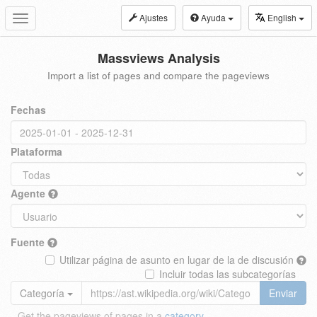
Ajustes
Ayuda
English
Toggle
navigation
Massviews Analysis
Import a list of pages and compare the pageviews
Fechas
Plataforma
Agente
Fuente
Utilizar página de asunto en lugar de la de discusión
Incluir todas las subcategorías
Categoría
Enviar
Get the pageviews of pages in a
category