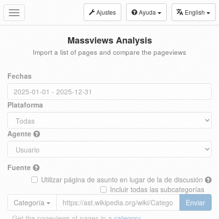
Ajustes
Ayuda
English
Toggle
navigation
Massviews Analysis
Import a list of pages and compare the pageviews
Fechas
Plataforma
Agente
Fuente
Utilizar página de asunto en lugar de la de discusión
Incluir todas las subcategorías
Categoría
Enviar
Get the pageviews of pages in a
category