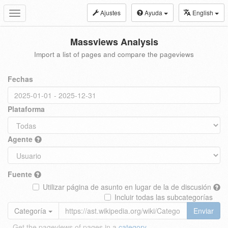
Ajustes
Ayuda
English
Toggle
navigation
Massviews Analysis
Import a list of pages and compare the pageviews
Fechas
Plataforma
Agente
Fuente
Utilizar página de asunto en lugar de la de discusión
Incluir todas las subcategorías
Categoría
Enviar
Get the pageviews of pages in a
category