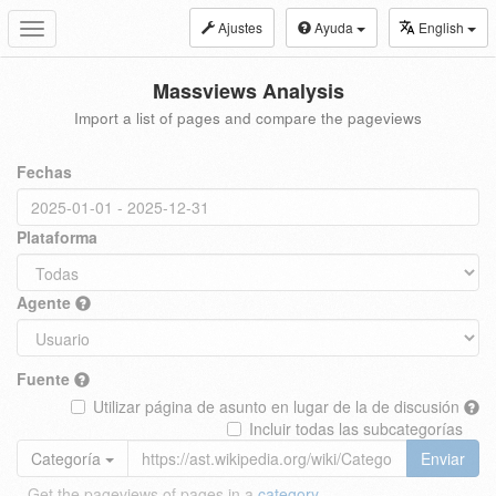
Ajustes
Ayuda
English
Toggle
navigation
Massviews Analysis
Import a list of pages and compare the pageviews
Fechas
Plataforma
Agente
Fuente
Utilizar página de asunto en lugar de la de discusión
Incluir todas las subcategorías
Categoría
Enviar
Get the pageviews of pages in a
category