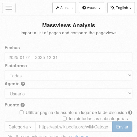
Ajustes
Ayuda
English
Toggle
navigation
Massviews Analysis
Import a list of pages and compare the pageviews
Fechas
Plataforma
Agente
Fuente
Utilizar página de asunto en lugar de la de discusión
Incluir todas las subcategorías
Categoría
Enviar
Get the pageviews of pages in a
category