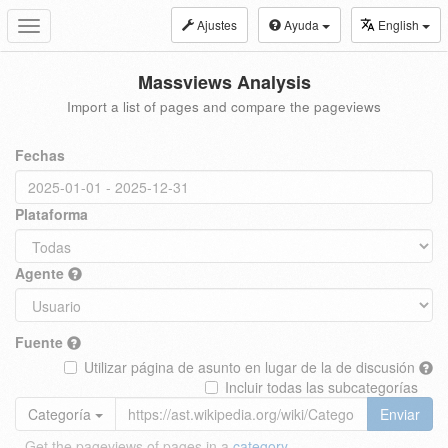
Ajustes
Ayuda
English
Toggle
navigation
Massviews Analysis
Import a list of pages and compare the pageviews
Fechas
Plataforma
Agente
Fuente
Utilizar página de asunto en lugar de la de discusión
Incluir todas las subcategorías
Categoría
Enviar
Get the pageviews of pages in a
category