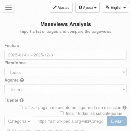
Ajustes
Ayuda
English
Toggle
navigation
Massviews Analysis
Import a list of pages and compare the pageviews
Fechas
Plataforma
Agente
Fuente
Utilizar página de asunto en lugar de la de discusión
Incluir todas las subcategorías
Categoría
Enviar
Get the pageviews of pages in a
category