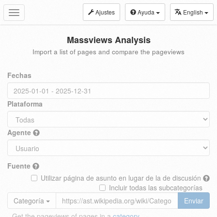
Ajustes
Ayuda
English
Toggle
navigation
Massviews Analysis
Import a list of pages and compare the pageviews
Fechas
Plataforma
Agente
Fuente
Utilizar página de asunto en lugar de la de discusión
Incluir todas las subcategorías
Categoría
Enviar
Get the pageviews of pages in a
category