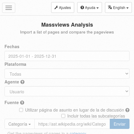
Ajustes
Ayuda
English
Toggle
navigation
Massviews Analysis
Import a list of pages and compare the pageviews
Fechas
Plataforma
Agente
Fuente
Utilizar página de asunto en lugar de la de discusión
Incluir todas las subcategorías
Categoría
Enviar
Get the pageviews of pages in a
category