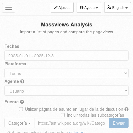
Ajustes
Ayuda
English
Toggle
navigation
Massviews Analysis
Import a list of pages and compare the pageviews
Fechas
Plataforma
Agente
Fuente
Utilizar página de asunto en lugar de la de discusión
Incluir todas las subcategorías
Categoría
Enviar
Get the pageviews of pages in a
category