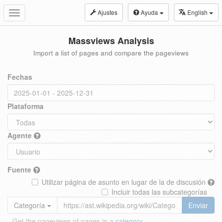
Ajustes
Ayuda
English
Toggle
navigation
Massviews Analysis
Import a list of pages and compare the pageviews
Fechas
Plataforma
Agente
Fuente
Utilizar página de asunto en lugar de la de discusión
Incluir todas las subcategorías
Categoría
Enviar
Get the pageviews of pages in a
category