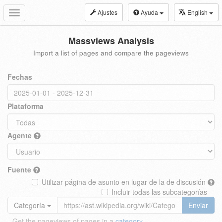
Ajustes
Ayuda
English
Toggle
navigation
Massviews Analysis
Import a list of pages and compare the pageviews
Fechas
Plataforma
Agente
Fuente
Utilizar página de asunto en lugar de la de discusión
Incluir todas las subcategorías
Categoría
Enviar
Get the pageviews of pages in a
category