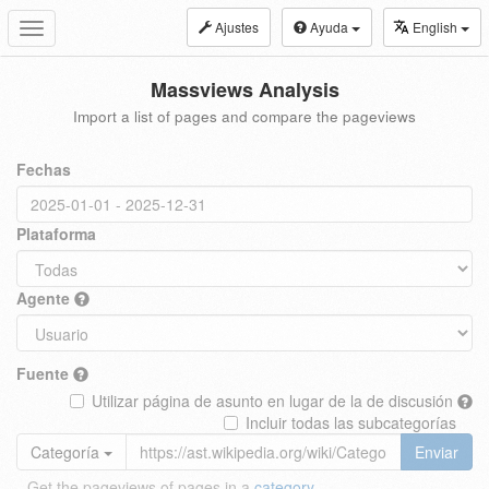
Ajustes
Ayuda
English
Toggle
navigation
Massviews Analysis
Import a list of pages and compare the pageviews
Fechas
Plataforma
Agente
Fuente
Utilizar página de asunto en lugar de la de discusión
Incluir todas las subcategorías
Categoría
Enviar
Get the pageviews of pages in a
category