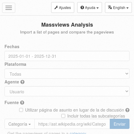
Ajustes
Ayuda
English
Toggle
navigation
Massviews Analysis
Import a list of pages and compare the pageviews
Fechas
Plataforma
Agente
Fuente
Utilizar página de asunto en lugar de la de discusión
Incluir todas las subcategorías
Categoría
Enviar
Get the pageviews of pages in a
category