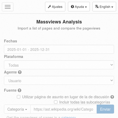
Ajustes
Ayuda
English
Toggle
navigation
Massviews Analysis
Import a list of pages and compare the pageviews
Fechas
Plataforma
Agente
Fuente
Utilizar página de asunto en lugar de la de discusión
Incluir todas las subcategorías
Categoría
Enviar
Get the pageviews of pages in a
category