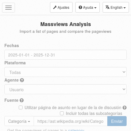
Ajustes
Ayuda
English
Toggle
navigation
Massviews Analysis
Import a list of pages and compare the pageviews
Fechas
Plataforma
Agente
Fuente
Utilizar página de asunto en lugar de la de discusión
Incluir todas las subcategorías
Categoría
Enviar
Get the pageviews of pages in a
category