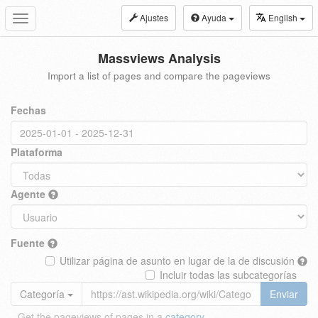
Ajustes
Ayuda
English
Toggle
navigation
Massviews Analysis
Import a list of pages and compare the pageviews
Fechas
Plataforma
Agente
Fuente
Utilizar página de asunto en lugar de la de discusión
Incluir todas las subcategorías
Categoría
Enviar
Get the pageviews of pages in a
category