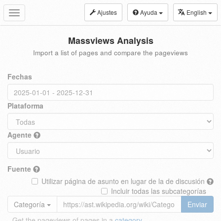
Ajustes
Ayuda
English
Toggle
navigation
Massviews Analysis
Import a list of pages and compare the pageviews
Fechas
Plataforma
Agente
Fuente
Utilizar página de asunto en lugar de la de discusión
Incluir todas las subcategorías
Categoría
Enviar
Get the pageviews of pages in a
category