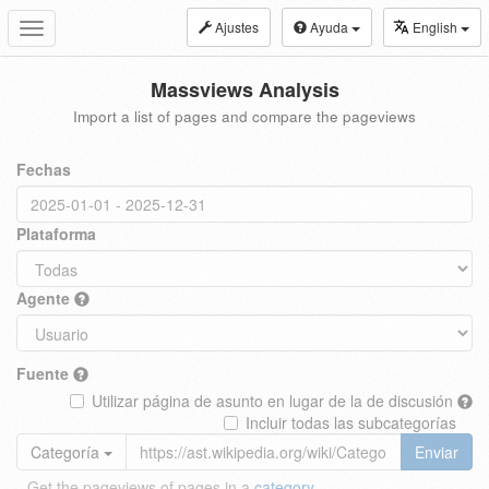
Ajustes
Ayuda
English
Toggle
navigation
Massviews Analysis
Import a list of pages and compare the pageviews
Fechas
Plataforma
Agente
Fuente
Utilizar página de asunto en lugar de la de discusión
Incluir todas las subcategorías
Categoría
Enviar
Get the pageviews of pages in a
category