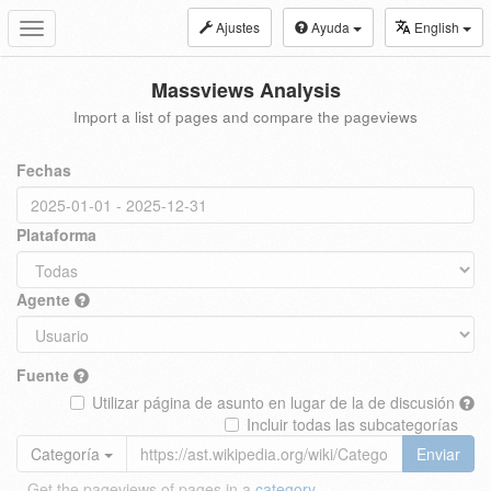
Ajustes
Ayuda
English
Toggle
navigation
Massviews Analysis
Import a list of pages and compare the pageviews
Fechas
Plataforma
Agente
Fuente
Utilizar página de asunto en lugar de la de discusión
Incluir todas las subcategorías
Categoría
Enviar
Get the pageviews of pages in a
category