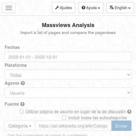
Ajustes
Ayuda
English
Toggle
navigation
Massviews Analysis
Import a list of pages and compare the pageviews
Fechas
Plataforma
Agente
Fuente
Utilizar página de asunto en lugar de la de discusión
Incluir todas las subcategorías
Categoría
Enviar
Get the pageviews of pages in a
category