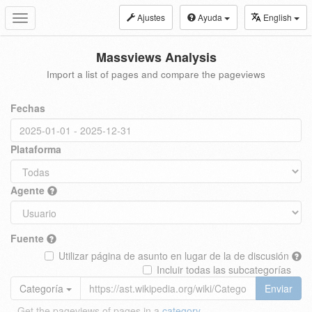
Ajustes
Ayuda
English
Toggle
navigation
Massviews Analysis
Import a list of pages and compare the pageviews
Fechas
Plataforma
Agente
Fuente
Utilizar página de asunto en lugar de la de discusión
Incluir todas las subcategorías
Categoría
Enviar
Get the pageviews of pages in a
category