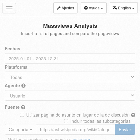
Ajustes
Ayuda
English
Toggle
navigation
Massviews Analysis
Import a list of pages and compare the pageviews
Fechas
Plataforma
Agente
Fuente
Utilizar página de asunto en lugar de la de discusión
Incluir todas las subcategorías
Categoría
Enviar
Get the pageviews of pages in a
category