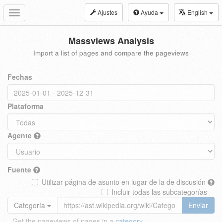
Ajustes
Ayuda
English
Toggle
navigation
Massviews Analysis
Import a list of pages and compare the pageviews
Fechas
Plataforma
Agente
Fuente
Utilizar página de asunto en lugar de la de discusión
Incluir todas las subcategorías
Categoría
Enviar
Get the pageviews of pages in a
category