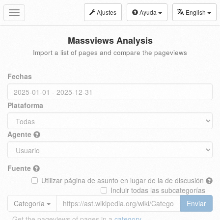
Ajustes
Ayuda
English
Toggle
navigation
Massviews Analysis
Import a list of pages and compare the pageviews
Fechas
Plataforma
Agente
Fuente
Utilizar página de asunto en lugar de la de discusión
Incluir todas las subcategorías
Categoría
Enviar
Get the pageviews of pages in a
category