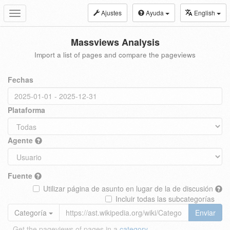
Ajustes
Ayuda
English
Toggle
navigation
Massviews Analysis
Import a list of pages and compare the pageviews
Fechas
Plataforma
Agente
Fuente
Utilizar página de asunto en lugar de la de discusión
Incluir todas las subcategorías
Categoría
Enviar
Get the pageviews of pages in a
category