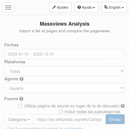
Ajustes
Ayuda
English
Toggle
navigation
Massviews Analysis
Import a list of pages and compare the pageviews
Fechas
Plataforma
Agente
Fuente
Utilizar página de asunto en lugar de la de discusión
Incluir todas las subcategorías
Categoría
Enviar
Get the pageviews of pages in a
category