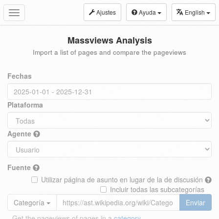
Ajustes
Ayuda
English
Toggle
navigation
Massviews Analysis
Import a list of pages and compare the pageviews
Fechas
Plataforma
Agente
Fuente
Utilizar página de asunto en lugar de la de discusión
Incluir todas las subcategorías
Categoría
Enviar
Get the pageviews of pages in a
category